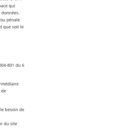
pace qui
es données.
t/ou pénale
l que soit le
2004-801 du 6
termédiaire
e de
 le besoin de
r du site