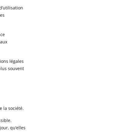
’utilisation
les
nce
 aux
ions légales
 plus souvent
 la société.
sible.
our, qu’elles