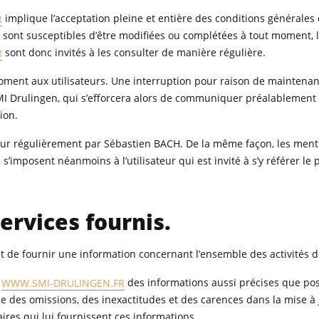
R
implique l’acceptation pleine et entière des conditions générales d
on sont susceptibles d’être modifiées ou complétées à tout moment, 
R
sont donc invités à les consulter de manière régulière.
oment aux utilisateurs. Une interruption pour raison de maintena
MI Drulingen, qui s’efforcera alors de communiquer préalablement
ion.
our régulièrement par Sébastien BACH. De la même façon, les ment
s’imposent néanmoins à l’utilisateur qui est invité à s’y référer le
ervices fournis.
t de fournir une information concernant l’ensemble des activités de
e
WWW.SMI-DRULINGEN.FR
des informations aussi précises que pos
e des omissions, des inexactitudes et des carences dans la mise à j
aires qui lui fournissent ces informations.