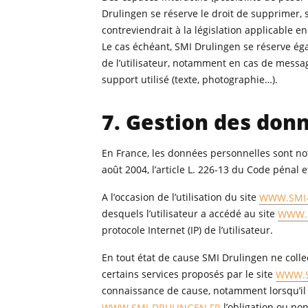
Drulingen se réserve le droit de supprimer,
contreviendrait à la législation applicable en
Le cas échéant, SMI Drulingen se réserve éga
de l’utilisateur, notamment en cas de messag
support utilisé (texte, photographie…).
7. Gestion des don
En France, les données personnelles sont not
août 2004, l’article L. 226-13 du Code pénal 
A l’occasion de l’utilisation du site
WWW.SMI-
desquels l’utilisateur a accédé au site
WWW.S
protocole Internet (IP) de l’utilisateur.
En tout état de cause SMI Drulingen ne collec
certains services proposés par le site
WWW.S
connaissance de cause, notamment lorsqu’il pr
WWW.SMI-DRULINGEN.FR
l’obligation ou non