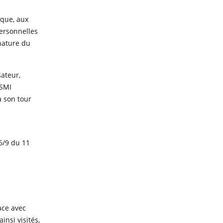
ique, aux
personnelles
nature du
sateur,
 SMI
à son tour
96/9 du 11
ace avec
insi visités,