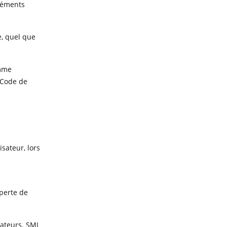
éléments
e, quel que
omme
 Code de
sateur, lors
perte de
sateurs. SMI