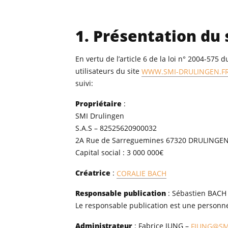
1. Présentation du 
En vertu de l’article 6 de la loi n° 2004-575
utilisateurs du site
WWW.SMI-DRULINGEN.F
suivi:
Propriétaire
:
SMI Drulingen
S.A.S – 82525620900032
2A Rue de Sarreguemines 67320 DRULINGE
Capital social : 3 000 000€
Créatrice
:
CORALIE BACH
Responsable publication
: Sébastien BACH
Le responsable publication est une person
Administrateur
: Fabrice JUNG –
FJUNG@SM